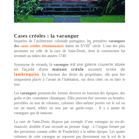
Cases créoles
: la
varangue
Inspirées de l’architecture coloniale portugaise, les premières
varangues
e
des
cases créoles
réunionnaises
datent du XVIII
siècle. L’une des plus
anciennes est celle de la cure de Saint-Denis, dont la construction fut
terminée au milieu des années 1740.
la
est une galerie couverte située
Synonyme de véranda,
varangue
en façade d’une
maison créole
souvent ornée de
lambrequins
. En fonction des désirs du propriétaire, elle peut être
uniquement placée à l’avant de l’habitation, sur deux côtés ou en faire le
tour.
Les
varangues
prennent des formes diverses en fonction des époques, des
goûts et des contraintes climatiques. Elles peuvent être ouvertes ou fermées,
précédées ou non de colonnes, colonnes elles-mêmes posées sur le sol ou
sur un muret, reliées ou non par un garde-corps… Il y a autant de
varangues que de maisons.
La
cure de Saint-Denis dispose par exemple d’une varangue au rez-de-
chaussée, doublée d’une seconde au premier étage ; à l’origine fermée par
des persiennes comme celles de Pondichéry à la même époque. Les quatre
colonnes de cette varangue ne reposent pas directement sur le sol de la