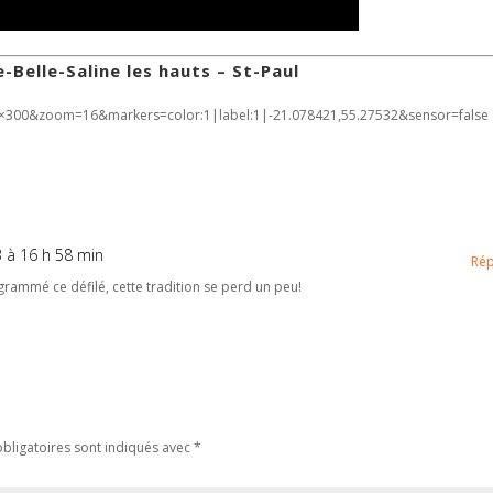
-Belle-Saline les hauts – St-Paul
×300&zoom=16&markers=color:1|label:1|-21.078421,55.27532&sensor=false
 à 16 h 58 min
Ré
rogrammé ce défilé, cette tradition se perd un peu!
bligatoires sont indiqués avec
*