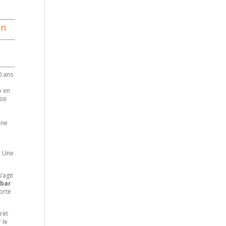
on
0 ans
o en
ssi
une
. Une
s’agit
lbar
orte
rrèt
 le