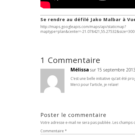
Se rendre au défilé Jako Malbar à Vue
http://maps.googleapis.com/maps/api/staticmap?
maptype=plan&center=-21.078421,55.27532&size=300
1 Commentaire
Mélissa
sur 15 septembre 2013
C’est une belle initiative qu’ait été p
Merci pour l’article, je relaie!
Poster le commentaire
Votre adresse e-mail ne sera pas publiée.
Les champs o
Commentaire
*