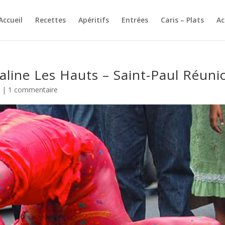
Accueil
Recettes
Apéritifs
Entrées
Caris – Plats
A
Saline Les Hauts – Saint-Paul Réuni
e
|
1 commentaire