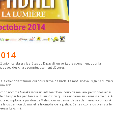
2014
 Réunion célèbrera les fêtes du Dipavali, un véritable événement pour la
 rues avec des chars somptueusement décorés.
 le calendrier tamoul qui nous arrive de l’Inde. Le mot Dipavali signifie “lumièr
Lumière”.
n démon nommé Narakassourain infligeait beaucoup de mal aux personnes ainsi
té dites par les pénitents au Dieu Vishnu qui se réincarna en Kannain et le tua. 
ute et implora le pardon de Vishnu qui lui demanda ses dernières volontés. A
érise la disparition du mal et le triomphe de la justice. Cette victoire du bien sur le
 déesse Lakshmi.