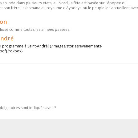
s en Inde dans plusieurs états, au Nord, la fête est basée sur l’épopée du
 et son frère Lakhsmana au royaume d’Ayodhya où le peuple les accueillent avec
ion
diose comme toutes les années passées.
André
vali programme à Saint-André|}/images/stories/evenements-
.pdf{/rokbox}
bligatoires sont indiqués avec
*