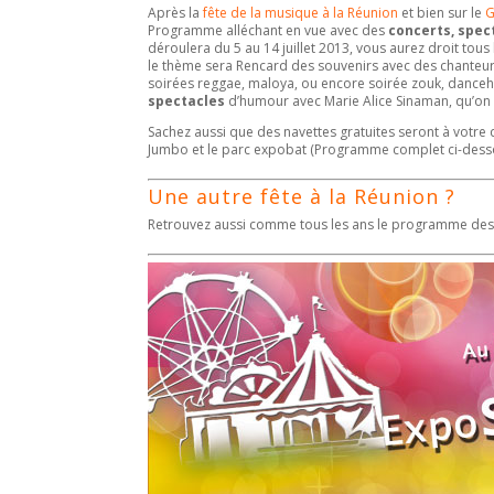
Après la
fête de la musique à la Réunion
et bien sur le
G
Programme alléchant en vue avec des
concerts, spec
déroulera du 5 au 14 juillet 2013, vous aurez droit tous 
le thème sera Rencard des souvenirs avec des chanteurs
soirées reggae, maloya, ou encore soirée zouk, dance
spectacles
d’humour avec Marie Alice Sinaman, qu’on n
Sachez aussi que des navettes gratuites seront à votre
Jumbo et le parc expobat (Programme complet ci-dessou
Une autre fête à la Réunion ?
Retrouvez aussi comme tous les ans le programme de