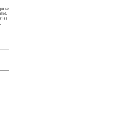
ui se
llet,
r les
,
.