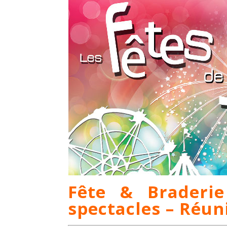
Fête & Braderie
spectacles – Réun