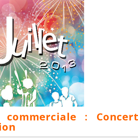
 commerciale
:
Concer
ion