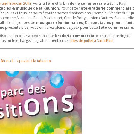
rand Boucan 2013
, voici la
fête
et la
braderie commerciale
à Saint-Paul.
tacles & musique de la Réunion
. Pour cette
fête-braderie commerciale
q
les jours et tous les soirs à toutes sortes d’animations. Exemple : Vendredi 12 jui
 comme Micheline Picot, Max Lauret, Claude Roby et bien d’autres. Sans oublie
hall… bref groupes de
musiques réunionnaises
, Dj,
spectacles
pour enfants
e présente plus, vous en aurez pleins les yeux pour cette
fête commerciale
 disposition pour accéder à cette
braderie commerciale
entre le parking de
s ou téléchargez le gratuitement ici les
fêtes de juillet à Saint-Paul
).
s
fêtes du Dipavali à la Réunion
.