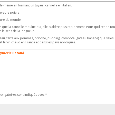
lle-même en formant un tuyau : cannella en italien.
avec le poivre.
leure du monde.
que la cannelle moulue qui, elle, s’altère plus rapidement. Pour qu’il rende to
 le sens de la longueur.
teau, tarte aux pommes, brioche, pudding, compote, gâteau banane) que salés
t le vin chaud en France et dans les pays nordiques.
Aymeric Pataud
bligatoires sont indiqués avec
*