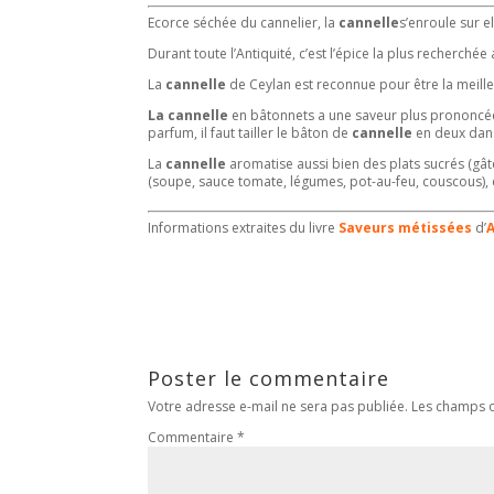
Ecorce séchée du cannelier, la
cannelle
s’enroule sur e
Durant toute l’Antiquité, c’est l’épice la plus recherchée 
La
cannelle
de Ceylan est reconnue pour être la meil
La cannelle
en bâtonnets a une saveur plus prononcée 
parfum, il faut tailler le bâton de
cannelle
en deux dans
La
cannelle
aromatise aussi bien des plats sucrés (gâ
(soupe, sauce tomate, légumes, pot-au-feu, couscous), e
Informations extraites du livre
Saveurs métissées
d’
Poster le commentaire
Votre adresse e-mail ne sera pas publiée.
Les champs o
Commentaire
*