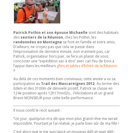
Patrick Pothin et son épouse Michaelle
sont des habitués
des
sentiers de la Réunion
, chez les Pothin, les
randonnées en Montagne
se font en famille et entre amis.
D’ailleurs, ne croyez pas que cela se passe dans
l’improvisation de dernière minute, non vraiment pas, car
Patrick, organisateur hors pair, se fera un plaisir de vous
concocter une “expédition sac à dos” avec cari feu de bois à
l’appui dans les meilleurs
gîtes et tables d’hôtes de la Réunion
!!
Au delà de ces moments bien conviviaux, cette année a vu sa
participation au
Trail des Mascareignes 2012.
Au terme des
63km et des 3100m de dénivelé positif, Patrick se classe en
124e position après 12h17mn02s… Félicitations et un grand
Bravo MONSIEUR pour cette belle performance.
Il nous confit le récit suivant :
“Un jour, quelqu’un m’a dit que mon plus grand rêve me serait
impossible. Pourtant je l’ai réalisé, je parle bien sûr de ma fille !
C’est alors que je me suis lancé un nouveau défi et quel défi :