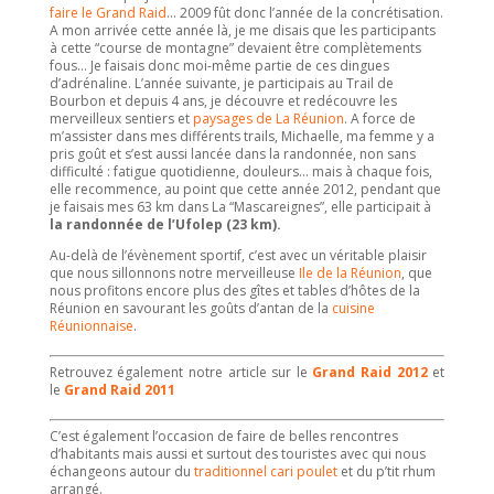
faire le Grand Raid
… 2009 fût donc l’année de la concrétisation.
A mon arrivée cette année là, je me disais que les participants
à cette “course de montagne” devaient être complètements
fous… Je faisais donc moi-même partie de ces dingues
d’adrénaline. L’année suivante, je participais au Trail de
Bourbon et depuis 4 ans, je découvre et redécouvre les
merveilleux sentiers et
paysages de La Réunion
. A force de
m’assister dans mes différents trails, Michaelle, ma femme y a
pris goût et s’est aussi lancée dans la randonnée, non sans
difficulté : fatigue quotidienne, douleurs… mais à chaque fois,
elle recommence, au point que cette année 2012, pendant que
je faisais mes 63 km dans La “Mascareignes”, elle participait à
la randonnée de l’Ufolep (23 km).
Au-delà de l’évènement sportif, c’est avec un véritable plaisir
que nous sillonnons notre merveilleuse
Ile de la Réunion
, que
nous profitons encore plus des gîtes et tables d’hôtes de la
Réunion en savourant les goûts d’antan de la
cuisine
Réunionnaise
.
Retrouvez également notre article sur le
Grand Raid 2012
et
le
Grand Raid 2011
C’est également l’occasion de faire de belles rencontres
d’habitants mais aussi et surtout des touristes avec qui nous
échangeons autour du
traditionnel cari poulet
et du p’tit rhum
arrangé.