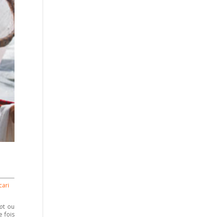
cari
o
t ou
e fois