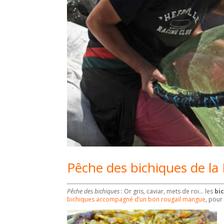
Pêche des bichiques de l
Pêche des bichiques
: Or gris, caviar, mets de roi… les
bi
bichiques accompagné d’un bon rougail mangue
, pour