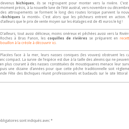
devenus
bichiques
, ils se regroupent pour monter vers la rivière. C’est
moment précis, à la nouvelle lune de l’été austral, vers novembre ou décembr
des attroupements se forment le long des routes lorsque parvient la nouve
«
bichiques
la monté». C’est alors que les pêcheurs entrent en action. 
d’ailleurs que le prix de vente moyen sur les étalages est de 45 euros le kg !
D’ailleurs, tout aussi délicieux, moins onéreux et pêchées aussi vers la Riviè
Roches à Bras Panon, les
coquilles de rivières
se préparent en
recet
bouillon à la créole à découvrir ici
.
Placées face à la mer, leurs nasses coniques (les vouves) obstruent les c
nc compact. La survie de l’espèce est due à la taille des alevins qui ne peuven
en plus courant à des nasses constituées de moustiquaires menace leur survi
puis une dizaine d’années pour que cette pêche traditionnelle soit régleme
de Fête des Bichiques réunit professionnels et badauds sur le site littoral
bligatoires sont indiqués avec
*