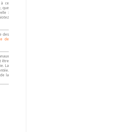
 à ce
e, que
lle :
Notez
re des
te de
anaux
t être
e. La
ntée.
 de la