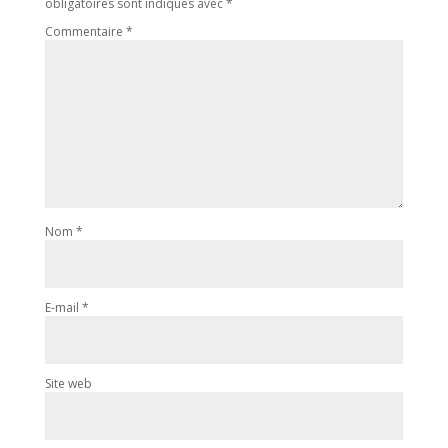
obligatoires sont indiqués avec
*
Commentaire
*
Nom
*
E-mail
*
Site web