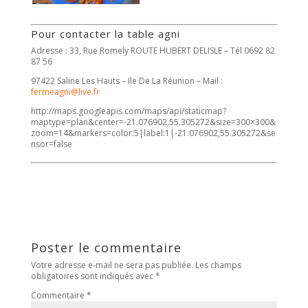
Pour contacter la table agni
Adresse : 33, Rue Romely ROUTE HUBERT DELISLE – Tél 0692 82
87 56
97422 Saline Les Hauts – Ile De La Réunion – Mail :
fermeagni@live.fr
http://maps.googleapis.com/maps/api/staticmap?
maptype=plan&center=-21.076902,55.305272&size=300×300&
zoom=14&markers=color:5|label:1|-21.076902,55.305272&se
nsor=false
Poster le commentaire
Votre adresse e-mail ne sera pas publiée.
Les champs
obligatoires sont indiqués avec
*
Commentaire
*