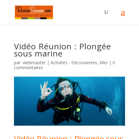
Vidéo Réunion : Plongée
sous marine
par
webmaster
|
Activités - Découvertes
,
Mer
|
0
commentaires
Vidéo Réunion
:
Plongée sous