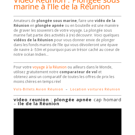
marine
à l’Ile de la Réunion
Amateurs de
plongée sous marine
, faire une
vidéo de la
Réunion
en
plongée apnée
ou en bouteille est une manière
de graver les souvenirs de votre voyage. La plongée sous
marine fait partie des activités à (re) découvrir. Voici quelques
vidéos de la Réunion
pour vous donner envie de plonger
dans les fonds marins de l’Ile qui vous dévoileront une épave
de navire à -53m et pourquoi pas un trésor caché au coeur de
notre océan Indien…
Pour votre
voyage à la Réunion
ou ailleurs dans le Monde,
utilisez gratuitement notre
comparateur de vol
et
obtenez ainsi un comparatif de toutes les offres de prix les
moins chères en temps réel
Vols-Billets Avion Réunion
–
Location voitures Réunion
video reunion
:
plongée apnée
cap homard
–
Ile de la Réunion