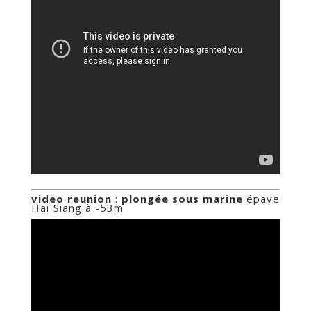
video reunion
:
plongée sous marine
épave
Haï Siang à -53m