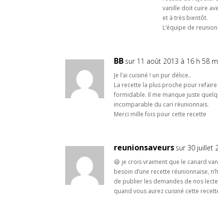
vanille doit cuire a
et à très bientôt.
L’équipe de reunion
BB
sur 11 août 2013 à 16 h 58 m
Je l’ai cuisiné ! un pur délice..
La recette la plus proche pour refaire le
formidable. Il me manque juste quel
incomparable du cari réunionnais.
Merci mille fois pour cette recette
reunionsaveurs
sur 30 juille
😆 je crois vraiment que le canard vani
besoin d’une recette réunionnaise, n’h
de publier les demandes de nos lecte
quand vous aurez cuisiné cette recett