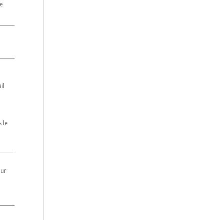
de
il
 le
our