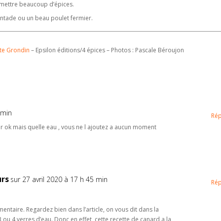
 à mettre beaucoup d’épices.
pintade ou un beau poulet fermier.
tte Grondin
– Epsilon éditions/4 épices – Photos : Pascale Béroujon
 min
Ré
er ok mais quelle eau , vous ne l ajoutez a aucun moment
urs
sur 27 avril 2020 à 17 h 45 min
Ré
ntaire. Regardez bien dans l’article, on vous dit dans la
3 ou 4 verres d’eau. Donc en effet, cette recette de canard a la