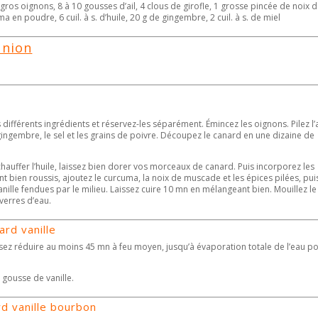
gros oignons, 8 à 10 gousses d’ail, 4 clous de girofle, 1 grosse pincée de noix 
ma en poudre, 6 cuil. à s. d’huile, 20 g de gingembre, 2 cuil. à s. de miel
union
différents ingrédients et réservez-les séparément. Émincez les oignons. Pilez l’a
e gingembre, le sel et les grains de poivre. Découpez le canard en une dizaine de
hauffer l’huile, laissez bien dorer vos morceaux de canard. Puis incorporez les
nt bien roussis, ajoutez le curcuma, la noix de muscade et les épices pilées, puis
nille fendues par le milieu. Laissez cuire 10 mn en mélangeant bien. Mouillez le
verres d’eau.
ard vanille
ssez réduire au moins 45 mn à feu moyen, jusqu’à évaporation totale de l’eau p
 gousse de vanille.
d vanille bourbon