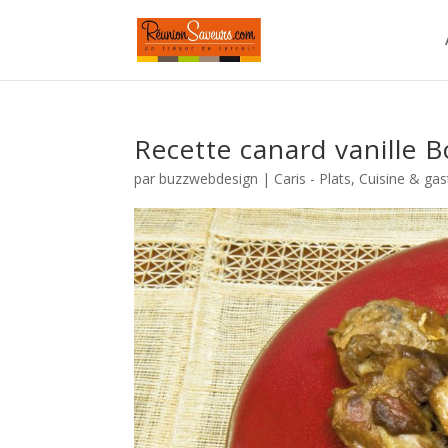
Recette canard vanille 
par
buzzwebdesign
|
Caris - Plats
,
Cuisine & ga