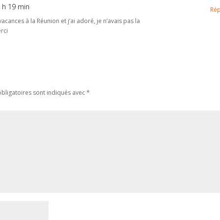
4 h 19 min
Ré
vacances à la Réunion et j’ai adoré, je n’avais pas la
rci
bligatoires sont indiqués avec
*