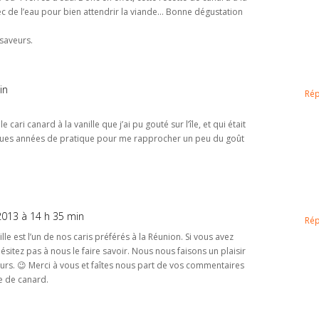
vec de l’eau pour bien attendrir la viande… Bonne dégustation
saveurs.
in
Ré
 cari canard à la vanille que j’ai pu gouté sur l’île, et qui était
ques années de pratique pour me rapprocher un peu du goût
t 2013 à 14 h 35 min
Ré
lle est l’un de nos caris préférés à la Réunion. Si vous avez
ésitez pas à nous le faire savoir. Nous nous faisons un plaisir
urs. 😉 Merci à vous et faîtes nous part de vos commentaires
e de canard.