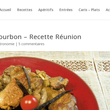
Accueil
Recettes
Apéritifs
Entrées
Caris – Plats
A
Bourbon – Recette Réunion
stronomie
|
5 commentaires