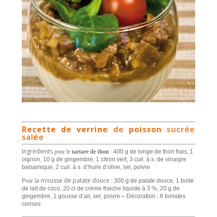
Recette de verrine
de
poisson
sucrée
salée
Ingrédients
pour l
e
tartare de thon
:
400 g de longe de thon frais, 1
oignon, 10 g de gingembre, 1 citron vert, 3 cuil. à s. de vinaigre
balsamique, 2 cuil. à s. d’huile d’olive, sel, poivre
a mousse de patate douce
Pour l
: 300 g de patate douce, 1 boite
de lait de coco, 20 cl de crème fraiche liquide à 3 %, 20 g de
gingembre, 1 gousse d’ail, sel, poivre
–
Décoration : 6 tomates
cerises