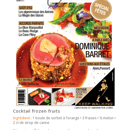
Cocktail frozen fruits
Ingrédient :
1 boule de sorbet à l’orange • 3 fraises • ½ melon •
2 cl de sirop de canne