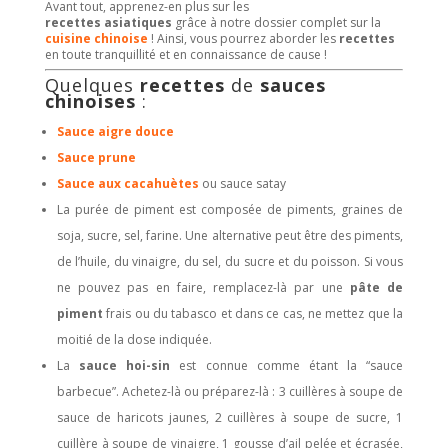
Avant tout, apprenez-en plus sur les
recettes asiatiques
grâce à notre dossier complet sur la
cuisine chinoise
! Ainsi, vous pourrez aborder les
recettes
en toute tranquillité et en connaissance de cause !
Quelques
recettes
de
sauces
chinoises
:
Sauce aigre douce
Sauce prune
Sauce aux cacahuètes
ou sauce satay
La purée de piment est composée de piments, graines de
soja, sucre, sel, farine. Une alternative peut être des piments,
de l’huile, du vinaigre, du sel, du sucre et du poisson. Si vous
ne pouvez pas en faire, remplacez-là par une
pâte de
piment
frais ou du tabasco et dans ce cas, ne mettez que la
moitié de la dose indiquée.
La
sauce hoi-sin
est connue comme étant la “sauce
barbecue”. Achetez-là ou préparez-là : 3 cuillères à soupe de
sauce de haricots jaunes, 2 cuillères à soupe de sucre, 1
cuillère à soupe de vinaigre, 1 gousse d’ail pelée et écrasée,