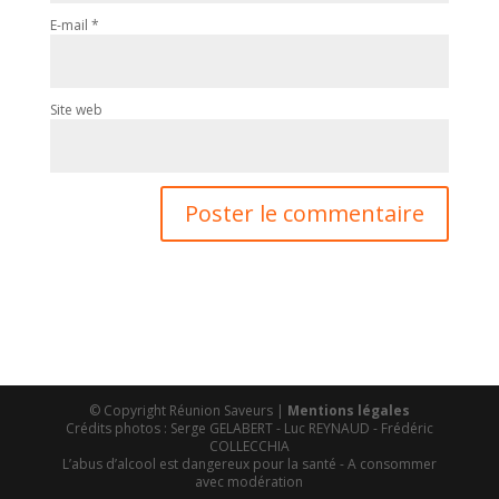
E-mail
*
Site web
© Copyright Réunion Saveurs |
Mentions légales
Crédits photos : Serge GELABERT - Luc REYNAUD - Frédéric
COLLECCHIA
L’abus d’alcool est dangereux pour la santé - A consommer
avec modération