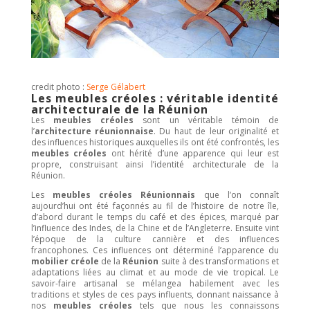
credit photo :
Serge Gélabert
Les meubles créoles : véritable identité
architecturale de la Réunion
Les
meubles créoles
sont un véritable témoin de
l’
architecture réunionnaise
. Du haut de leur originalité et
des influences historiques auxquelles ils ont été confrontés, les
meubles créoles
ont hérité d’une apparence qui leur est
propre, construisant ainsi l’identité architecturale de la
Réunion.
Les
meubles créoles Réunionnais
que l’on connaît
aujourd’hui ont été façonnés au fil de l’histoire de notre île,
d’abord durant le temps du café et des épices, marqué par
l’influence des Indes, de la Chine et de l’Angleterre. Ensuite vint
l’époque de la culture cannière et des influences
francophones. Ces influences ont déterminé l’apparence du
mobilier créole
de la
Réunion
suite à des transformations et
adaptations liées au climat et au mode de vie tropical. Le
savoir-faire artisanal se mélangea habilement avec les
traditions et styles de ces pays influents, donnant naissance à
nos
meubles créoles
tels que nous les connaissons