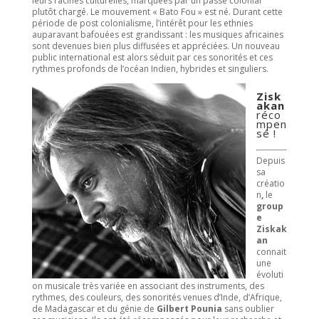
leurs racines culturelles, marquées par un passé colonial
plutôt chargé. Le mouvement « Bato Fou » est né. Durant cette
période de post colonialisme, l’intérêt pour les ethnies
auparavant bafouées est grandissant : les musiques africaines
sont devenues bien plus diffusées et appréciées. Un nouveau
public international est alors séduit par ces sonorités et ces
rythmes profonds de l’océan Indien, hybrides et singuliers.
Zisk
akan
réco
mpen
sé !
Depuis
sa
créatio
n
,
le
group
e
Ziskak
an
connait
une
évoluti
on musicale très variée en associant des instruments, des
rythmes, des couleurs, des sonorités venues d’Inde, d’Afrique,
de Madagascar et du génie de
Gilbert Pounia
sans oublier