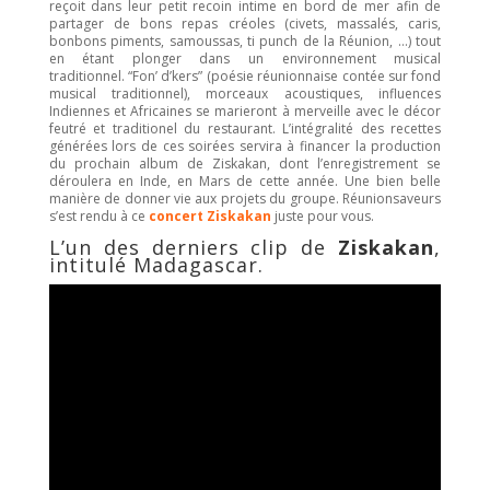
reçoit dans leur petit recoin intime en bord de mer afin de
partager de bons repas créoles (civets, massalés, caris,
bonbons piments, samoussas, ti punch de la Réunion, …) tout
en étant plonger dans un environnement musical
traditionnel. “Fon’ d’kers” (poésie réunionnaise contée sur fond
musical traditionnel), morceaux acoustiques, influences
Indiennes et Africaines se marieront à merveille avec le décor
feutré et traditionel du restaurant. L’intégralité des recettes
générées lors de ces soirées servira à financer la production
du prochain album de Ziskakan, dont l’enregistrement se
déroulera en Inde, en Mars de cette année. Une bien belle
manière de donner vie aux projets du groupe. Réunionsaveurs
s’est rendu à ce
concert Ziskakan
juste pour vous.
L’un des derniers clip de
Ziskakan
,
intitulé Madagascar.