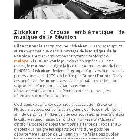
Ziskakan
: Groupe emblématique de
musique de la Réunion
Gilbert Pounia
et son groupe
Ziskakan
: 30 ans et toujours
aussi charismatique dans le paysage de la
Musique de la
Réunion
. Entre revendications et rythmes profonds du
maloya
,
Ziskakan
voit le jour dans les années 70. Entre
temps, le
maloya
a intégré la liste du Patrimoine Mondial de
l’UNESCO.
Ziskakan
devient un groupe d’artistes et musiciens
professionnels en 1979, orchestré par
Gilbert Pounia
. Dans
ces années, la
Réunion
est dans une situation politique où
s’opposent, d’une part, les partisans d’une
départementalisation de la Réunion et d’autre part, les
défenseurs d’une île autonome.
C’est dans ce contexte que naquît l’association
Ziskakan
.
Plusieurs poètes, écrivains et musiciens de l’île se mobilisent
afin de dénoncer l’influence que ces nouveaux arrivants ont sur
la culture réunionnaise. Ce rond de “Fonkézers” (“diseurs”
d’histoire/poètes créoles traditionnels) tente de rappeler aux
créoles que malgré les aspects positifs d’une possible
départementalisation de La Réunion, il ne fallait pas oublier