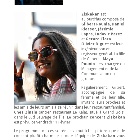
Ziskakan
est
aujourd’hui composé de
Gilbert Pounia, Daniel
Riesser, Jérémie
Lapra, Ludovic Perez
et
Gerard Clara
.
Olivier Diguet
est leur
ingénieur son et
régisseur général. La fille
de Gilbert –
Maya
Pounia
– est chargée du
Management et de la
Communication du
groupe.
Régulièrement, Gilbert,
accompagné de sa
femme et de leur fille,
invitent leurs proches et
les amis de leurs amis à se réunir dans leur restaurant familial,
Chez Zinzin
(ancien restaurant Le Kala), situé à Grand Bois,
dans le Sud Sauvage de l’île. Le prochain
concert Ziskakan
est prévu ce vendredi 11 Février.
Le programme de ces soirées est tout à fait pittoresque et le
concept plutôt charmeur : toute l’équipe de
Ziskakan
vous