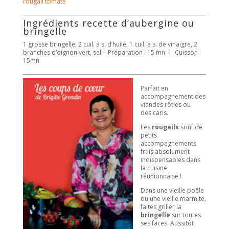
rougail tomate
Ingrédients recette d’aubergine ou
bringelle
1 grosse bringelle, 2 cuil. à s. d’huile, 1 cuil. à s. de vinaigre, 2
branches d’oignon vert, sel
Préparation : 15 mn | Cuisson :
–
15mn
Parfait en
accompagnement des
viandes rôties ou
des caris.
Les
rougails
sont de
petits
accompagnements
frais absolument
indispensables dans
la cuisine
réunionnaise !
Dans une vieille poêle
ou une vieille marmite,
faites griller la
bringelle
sur toutes
ses faces. Aussitôt