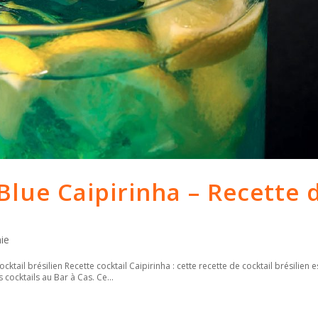
 Blue Caipirinha – Recette 
ie
cktail brésilien Recette cocktail Caipirinha : cette recette de cocktail brésilien e
cocktails au Bar à Cas. Ce...