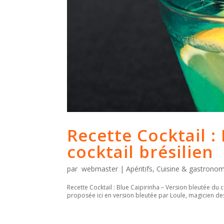
Recette Cocktail :
cocktail brésilien
par
webmaster
|
Apéritifs
,
Cuisine & gastronom
Recette Cocktail : Blue Caipirinha – Version bleutée du co
proposée ici en version bleutée par Loule, magicien des 