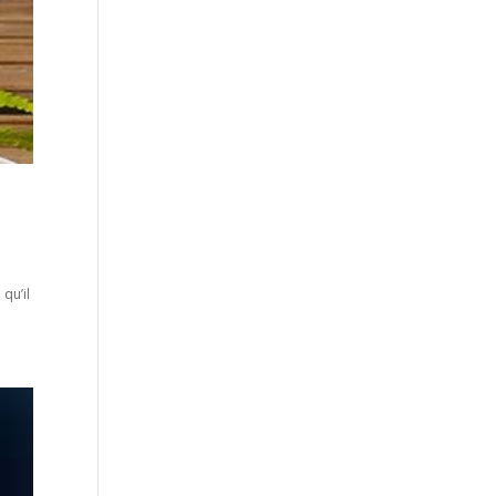
 qu’il