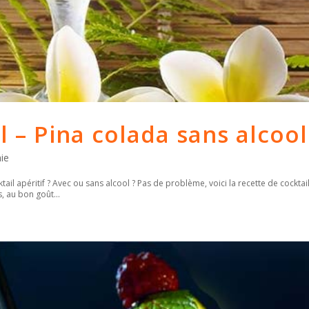
l – Pina colada sans alcool
ie
tail apéritif ? Avec ou sans alcool ? Pas de problème, voici la recette de cocktail
s, au bon goût...