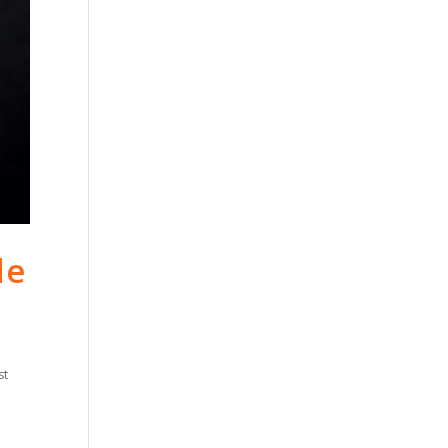
de
st