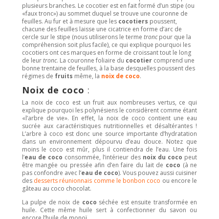
plusieurs branches. Le
cocotier
est en fait formé d’un stipe (ou
«faux tronc») au sommet duquel se trouve une couronne de
feuilles. Au fur et à mesure que les
cocotiers
poussent,
chacune des feuilles laisse une cicatrice en forme d’arc de
cercle sur le stipe (nous utiliserons le terme
tronc
pour que la
compréhension soit plus facile), ce qui explique pourquoi les
cocotiers
ont ces marques en forme de croissant tout le long
de leur
tronc
. La couronne foliaire du
cocotier
comprend une
bonne trentaine de feuilles, à la base desquelles poussent des
régimes de
fruits
même, la
noix de coco
.
Noix de coco
:
La
noix de coco
est un
fruit
aux nombreuses vertus, ce qui
explique pourquoi les polynésiens le considèrent comme étant
«l’arbre de vie». En effet, la
noix de coco
contient une eau
sucrée aux caractéristiques nutritionnelles et désaltérantes !
L’arbre à coco est donc une source importante d’hydratation
dans un environnement dépourvu d’eau douce. Notez que
moins le
coco
est mûr, plus il contiendra de l’eau. Une fois
l’
eau de coco
consommée, l’intérieur des
noix du coco
peut
être mangée ou pressée afin d’en faire du lait de
coco
(à ne
pas confondre avec l’
eau de coco
). Vous pouvez aussi cuisiner
des
desserts réunionnais comme le bonbon coco
ou encore le
gâteau au coco chocolat.
La pulpe de noix de
coco
séchée est ensuite transformée en
huile. Cette même huile sert à confectionner du savon ou
encore l’huile de monoï.