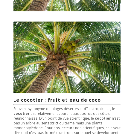
Le
cocotier
:
fruit
et
eau de coco
Souvent synonyme de plages désertes et d’îles tropicales, le
cocotier
est relativement courant aux abords des côtes
réunionnaises
. D’un point de vue scientifique, le
cocotier
n’est
pas un arbre au sens strict du terme mais une plante
monocotylédone. Pour nos lecteurs non scientifiques, cela veut
dire qu’il n’est pas formé d’un tronc sur lequel se développent