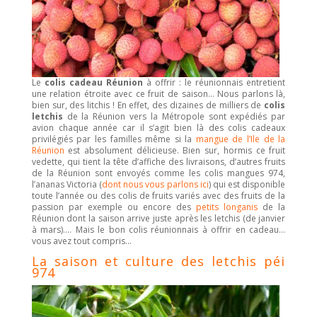
Le
colis cadeau Réunion
à offrir : le réunionnais entretient
une relation étroite avec ce fruit de saison… Nous parlons là,
bien sur, des litchis ! En effet, des dizaines de milliers de
colis
letchis
de la Réunion vers la Métropole sont expédiés par
avion chaque année car il s’agit bien là des colis cadeaux
privilégiés par les familles même si la
mangue de l’Ile de la
Réunion
est absolument délicieuse. Bien sur, hormis ce fruit
vedette, qui tient la tête d’affiche des livraisons, d’autres fruits
de la Réunion sont envoyés comme les colis mangues 974,
l’ananas Victoria (
dont nous vous parlons ici
) qui est disponible
toute l’année ou des colis de fruits variés avec des fruits de la
passion par exemple ou encore des
petits longanis
de la
Réunion dont la saison arrive juste après les letchis (de janvier
à mars)…. Mais le bon colis réunionnais à offrir en cadeau…
vous avez tout compris…
La saison et culture des letchis péi
974