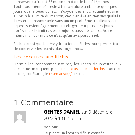
conserver au frais à 8° maximum dans le bac à légumes.
Toutefois, même s’il reste à température ambiante quelques
jours, que la peau du letchi s’oxyde, devient craquante et vire
au brun à la limite du marron, ceci n’enlève en rien ses qualités.
Il restera consommable sans aucun problème. D’ailleurs, cet
aspect survient également au réfrigérateur plusieurs jours
après, mais le fruit restera toujours aussi délicieux… Voire
même meilleur mais ce n’est qu’un avis personnel.
Sachez aussi que la déshydratation au fil des jours permettra
de conserver les letchis plus longtemps…
Les recettes aux litchis
Hormis les consommer natures, les idées de recettes aux
letchis ne manquent pas :
Foie gras au miel letchis
, porc au
letchis, confitures, le
rhum arrangé
, miel…
1 Commentaire
GENTES DANIEL
sur 9 décembre
2022 à 13 h 18 min
bonjour
j’ai planté un litchi en début d’année