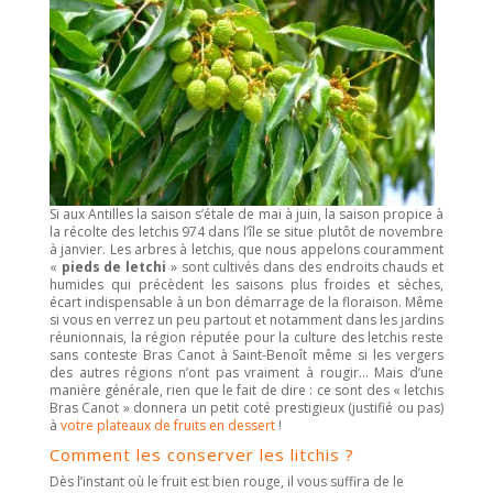
Si aux Antilles la saison s’étale de mai à juin, la saison propice à
la récolte des letchis 974 dans l’île se situe plutôt de novembre
à janvier. Les arbres à letchis, que nous appelons couramment
«
pieds de letchi
» sont cultivés dans des endroits chauds et
humides qui précèdent les saisons plus froides et sèches,
écart indispensable à un bon démarrage de la floraison. Même
si vous en verrez un peu partout et notamment dans les jardins
réunionnais, la région réputée pour la culture des letchis reste
sans conteste Bras Canot à Saint-Benoît même si les vergers
des autres régions n’ont pas vraiment à rougir… Mais d’une
manière générale, rien que le fait de dire : ce sont des « letchis
Bras Canot » donnera un petit coté prestigieux (justifié ou pas)
à
votre plateaux de fruits en dessert
!
Comment les conserver les litchis ?
Dès l’instant où le fruit est bien rouge, il vous suffira de le