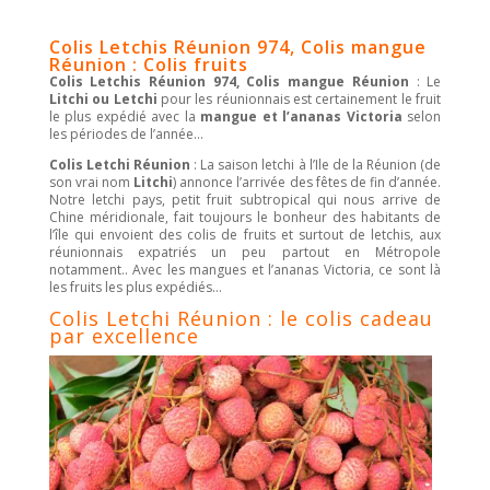
Colis Letchis Réunion 974, Colis mangue
Réunion : Colis fruits
Colis Letchis Réunion 974, Colis mangue Réunion
: Le
Litchi ou Letchi
pour les réunionnais est certainement le fruit
le plus expédié avec la
mangue et l’ananas Victoria
selon
les périodes de l’année…
Colis Letchi Réunion
: La saison letchi à l’Ile de la Réunion (de
son vrai nom
Litchi
) annonce l’arrivée des fêtes de fin d’année.
Notre letchi pays, petit fruit subtropical qui nous arrive de
Chine méridionale, fait toujours le bonheur des habitants de
l’île qui envoient des colis de fruits et surtout de letchis, aux
réunionnais expatriés un peu partout en Métropole
notamment.. Avec les mangues et l’ananas Victoria, ce sont là
les fruits les plus expédiés…
Colis Letchi Réunion : le colis cadeau
par excellence