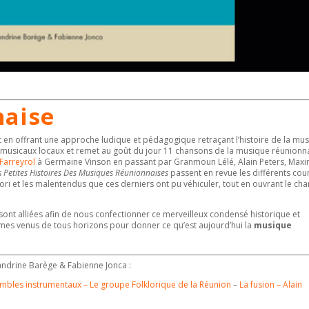
naise
 en offrant une approche ludique et pédagogique retraçant l’histoire de la mu
tes musicaux locaux et remet au goût du jour 11 chansons de la musique réunionn
 Farreyrol
à Germaine Vinson en passant par Granmoun Lélé, Alain Peters, Max
s
Petites Histoires Des Musiques Réunionnaises
passent en revue les différents cou
iori et les malentendus que ces derniers ont pu véhiculer, tout en ouvrant le c
sont alliées afin de nous confectionner ce merveilleux condensé historique et
thmes venus de tous horizons pour donner ce qu’est aujourd’hui la
musique
andrine Barège & Fabienne Jonca :
mbles instrumentaux – Le groupe Folklorique de la Réunion
–
La fusion – Alain