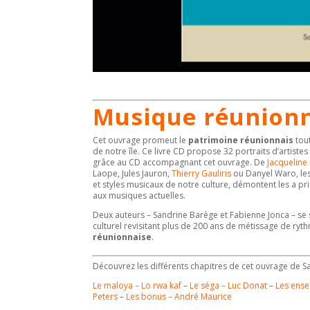
Musique réunion
Cet ouvrage promeut le
patrimoine réunionnais
tout
de notre île. Ce livre CD propose 32 portraits d’artis
grâce au CD accompagnant cet ouvrage. De
Jacqueline
Laope, Jules Jauron,
Thierry Gauliris
ou Danyel Waro, le
et styles musicaux de notre culture, démontent les a pr
aux musiques actuelles.
Deux auteurs – Sandrine Barège et Fabienne Jonca – se 
culturel revisitant plus de 200 ans de métissage de ry
réunionnaise
.
Découvrez les différents chapitres de cet ouvrage de S
Le maloya – Lo rwa kaf
–
Le séga – Luc Donat
–
Les ense
Peters
–
Les bonus – André Maurice