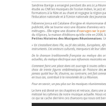
Sandrine Barège a enseigné pendant dix ans à La Réunion
étudie au CNR les musiques de l’océan Indien, le jazz et
formations à la flûte et au chant et regagne la région 
l’éducation nationale et à l’Union nationale des Jeuness
Fabienne Jonca est Catalane d’origine et réunionnaise d
publicité, elle se tourne voici une dizaine d’années vers
métrages… Elle signe une dizaine d’
ouvrages sur le pat
du 4 Epices, la maison d’éditions qu’elle crée en 2006, l
Petites Histoires des
Musiques Réunionnaises
. U
« En s’installant dans l’île, au fil des siècles, Européens, 
instruments. Ces vecteurs culturels, marqueurs de leur iden
De la chanson traditionnelle française au maloya des or
actuelles, du maloya électrique aux influences musicales venu
Comment faire une place dans cet ouvrage à toutes celles et
choix de trente figures emblématiques de l’histoire des
m
jamais quitté leur île, d’autres, au contraire, ont fait conna
en tous cas, contribué à la renommée de La Réunion.
Pour en savoir, un peu plus sur les musiques réunionnaises, 
Le livre est divisé en six chapitres et retrace, dans u
métissé les rythmes de notre musique actuelle. Nous v
ce qui se cache derrière ces chansons qui nous ont ber