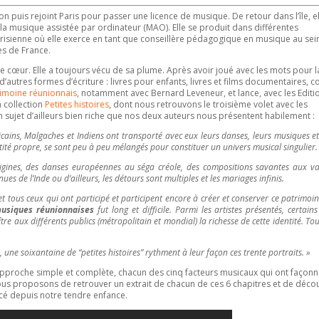
 puis rejoint Paris pour passer une licence de musique. De retour dans l’île, e
 la musique assistée par ordinateur (MAO). Elle se produit dans différentes
parisienne où elle exerce en tant que conseillère pédagogique en musique au sei
es de France.
e cœur. Elle a toujours vécu de sa plume. Après avoir joué avec les mots pour l
 d’autres formes d’écriture : livres pour enfants, livres et films documentaires, c
rimoine réunionnais
, notamment avec Bernard Leveneur, et lance, avec les Editi
a collection
Petites histoires
, dont nous retrouvons le troisième volet avec les
n sujet d’ailleurs bien riche que nos deux auteurs nous présentent habilement :
Africains, Malgaches et Indiens ont transporté avec eux leurs danses, leurs musiques et
tité propre, se sont peu à peu mélangés pour constituer un univers musical singulier.
igines, des danses européennes au séga créole, des compositions savantes aux va
es de l’Inde ou d’ailleurs, les détours sont multiples et les mariages infinis.
 tous ceux qui ont participé et participent encore à créer et conserver ce patrimoin
usiques réunionnaises
fut long et difficile. Parmi les artistes présentés, certains
ître aux différents publics (métropolitain et mondial) la richesse de cette identité. Tou
une soixantaine de “petites histoires” rythment à leur façon ces trente portraits. »
ne approche simple et complète, chacun des cinq facteurs musicaux qui ont façonn
ous proposons de retrouver un extrait de chacun de ces 6 chapitres et de décou
cé depuis notre tendre enfance.