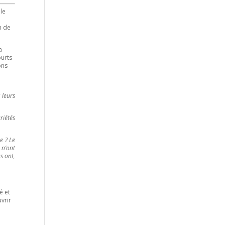
lle
n de
a
ourts
ons
 leurs
riétés
e ? Le
 n’ont
s ont,
é et
vrir