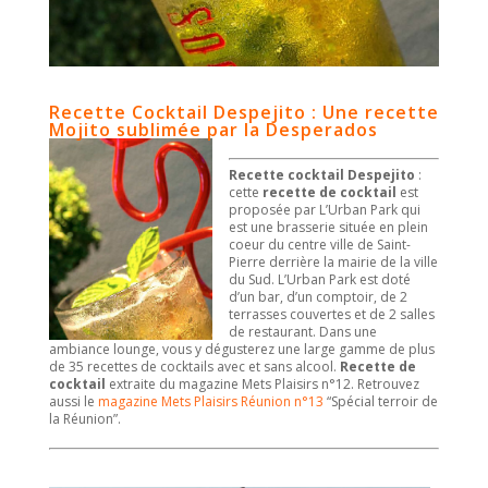
Recette Cocktail Despejito : Une recette
Mojito sublimée par la Desperados
Recette cocktail Despejito
:
cette
recette de cocktail
est
proposée par L’Urban Park qui
est une brasserie située en plein
coeur du centre ville de Saint-
Pierre derrière la mairie de la ville
du Sud. L’Urban Park est doté
d’un bar, d’un comptoir, de 2
terrasses couvertes et de 2 salles
de restaurant. Dans une
ambiance lounge, vous y dégusterez une large gamme de plus
de 35 recettes de cocktails avec et sans alcool.
Recette de
cocktail
extraite du magazine Mets Plaisirs n°12. Retrouvez
aussi le
magazine Mets Plaisirs Réunion n°13
“Spécial terroir de
la Réunion”.