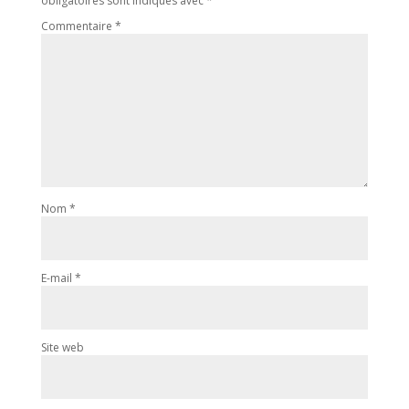
obligatoires sont indiqués avec
*
Commentaire
*
Nom
*
E-mail
*
Site web