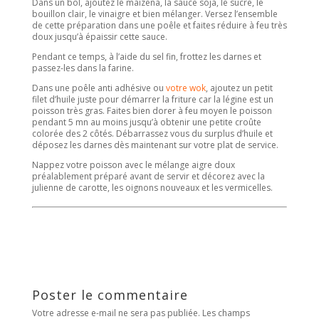
Dans un bol, ajoutez le maïzena, la sauce soja, le sucre, le
bouillon clair, le vinaigre et bien mélanger. Versez l’ensemble
de cette préparation dans une poêle et faites réduire à feu très
doux jusqu’à épaissir cette sauce.
Pendant ce temps, à l’aide du sel fin, frottez les darnes et
passez-les dans la farine.
Dans une poêle anti adhésive ou
votre wok
, ajoutez un petit
filet d’huile juste pour démarrer la friture car la légine est un
poisson très gras. Faites bien dorer à feu moyen le poisson
pendant 5 mn au moins jusqu’à obtenir une petite croûte
colorée des 2 côtés. Débarrassez vous du surplus d’huile et
déposez les darnes dès maintenant sur votre plat de service.
Nappez votre poisson avec le mélange aigre doux
préalablement préparé avant de servir et décorez avec la
julienne de carotte, les oignons nouveaux et les vermicelles.
Poster le commentaire
Votre adresse e-mail ne sera pas publiée.
Les champs