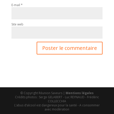
E-mail
*
Site web
© Copyright Réunion Saveurs |
Mentions légales
Crédits photos : Serge GELABERT - Luc REYNAUD - Frédéric
COLLECCHIA
L’abus d’alcool est dangereux pour la santé - A consommer
avec modération