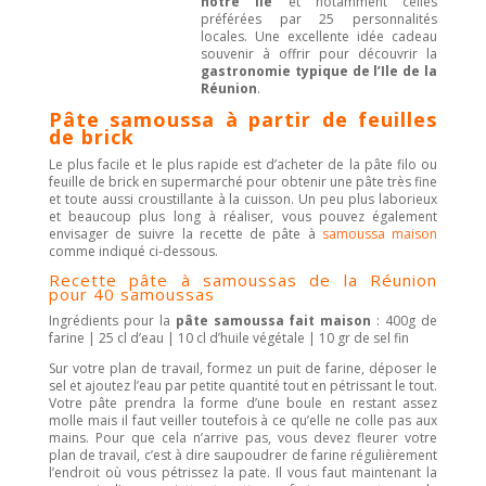
notre île
et notamment celles
préférées par 25 personnalités
locales. Une excellente idée cadeau
souvenir à offrir pour découvrir la
gastronomie typique de l’Ile de la
Réunion
.
Pâte samoussa à partir de feuilles
de brick
Le plus facile et le plus rapide est d’acheter de la pâte filo ou
feuille de brick en supermarché pour obtenir une pâte très fine
et toute aussi croustillante à la cuisson. Un peu plus laborieux
et beaucoup plus long à réaliser, vous pouvez également
envisager de suivre la recette de pâte à
samoussa maison
comme indiqué ci-dessous.
Recette pâte à samoussas de la Réunion
pour 40 samoussas
Ingrédients pour la
pâte samoussa fait maison
: 400g de
farine | 25 cl d’eau | 10 cl d’huile végétale | 10 gr de sel fin
Sur votre plan de travail, formez un puit de farine, déposer le
sel et ajoutez l’eau par petite quantité tout en pétrissant le tout.
Votre pâte prendra la forme d’une boule en restant assez
molle mais il faut veiller toutefois à ce qu’elle ne colle pas aux
mains. Pour que cela n’arrive pas, vous devez fleurer votre
plan de travail, c’est à dire saupoudrer de farine régulièrement
l’endroit où vous pétrissez la pate. Il vous faut maintenant la