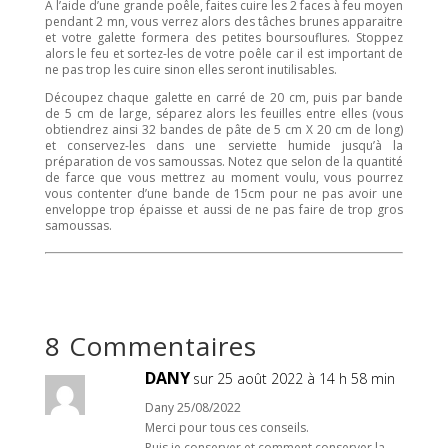
A l’aide d’une grande poêle, faites cuire les 2 faces à feu moyen
pendant 2 mn, vous verrez alors des tâches brunes apparaitre
et votre galette formera des petites boursouflures. Stoppez
alors le feu et sortez-les de votre poêle car il est important de
ne pas trop les cuire sinon elles seront inutilisables.
Découpez chaque galette en carré de 20 cm, puis par bande
de 5 cm de large, séparez alors les feuilles entre elles (vous
obtiendrez ainsi 32 bandes de pâte de 5 cm X 20 cm de long)
et conservez-les dans une serviette humide jusqu’à la
préparation de vos samoussas. Notez que selon de la quantité
de farce que vous mettrez au moment voulu, vous pourrez
vous contenter d’une bande de 15cm pour ne pas avoir une
enveloppe trop épaisse et aussi de ne pas faire de trop gros
samoussas.
8 Commentaires
DANY
sur 25 août 2022 à 14 h 58 min
Dany 25/08/2022
Merci pour tous ces conseils.
Puis je conserver et comment conserver la