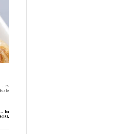
lleurs
tez le
e…
En
repas,