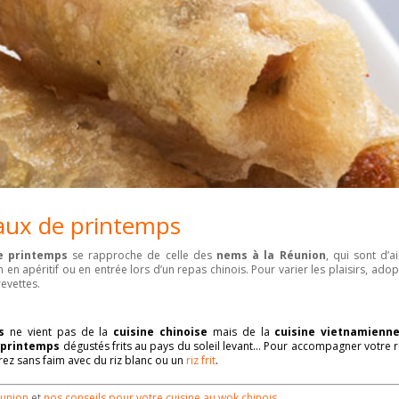
aux de printemps
e printemps
se rapproche de celle des
nems
à la Réunion
, qui sont d’ai
en apéritif ou en entrée lors d’un repas chinois. Pour varier les plaisirs, adop
evettes.
s
ne vient pas de la
cuisine chinoise
mais de la
cuisine vietnamienn
 printemps
dégustés frits au pays du soleil levant… Pour accompagner votre 
ez sans faim avec du riz blanc ou un
riz frit
.
éunion
et
nos conseils pour votre cuisine au wok chinois