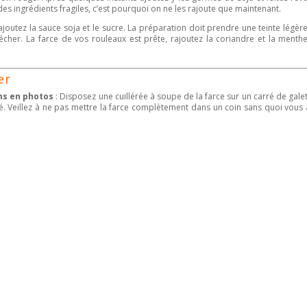
des ingrédients fragiles, c’est pourquoi on ne les rajoute que maintenant.
outez la sauce soja et le sucre. La préparation doit prendre une teinte légè
écher. La farce de vos rouleaux est prête, rajoutez la coriandre et la menth
er
ms en photos
: Disposez une cuillérée à soupe de la farce sur un carré de gale
rré. Veillez à ne pas mettre la farce complètement dans un coin sans quoi vous