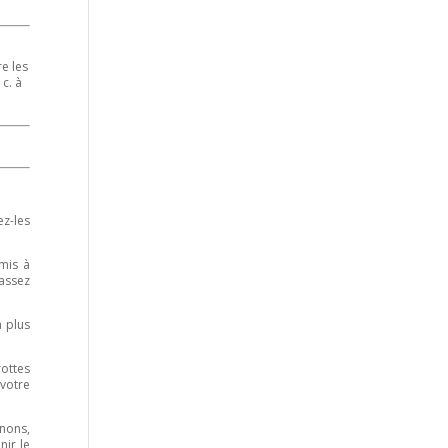
re les
c. à
ez-les
mis à
 assez
a plus
ottes
 votre
gnons,
nir le