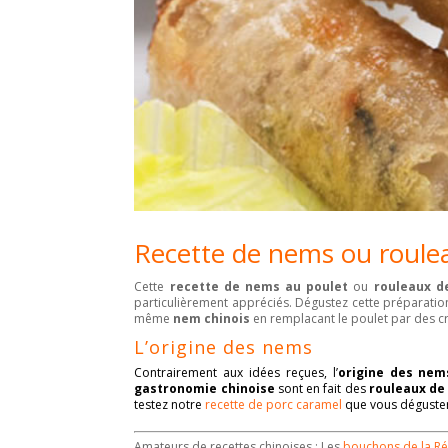
R
ecette de nems
ou
roule
Cette
recette de nems au poulet
ou
rouleaux d
particulièrement appréciés. Dégustez cette préparation 
même
nem chinois
en remplacant le poulet par des cr
L’origine des nems
Contrairement aux idées reçues, l’
origine des nem
gastronomie chinoise
sont en fait des
rouleaux de
testez notre
recette de porc caramel
que vous déguster
Amateurs de
recettes chinoises
: Les
bouchons de la R