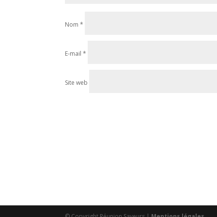
Nom
*
E-mail
*
Site web
© Copyright Réunion Saveurs |
Mentions légales