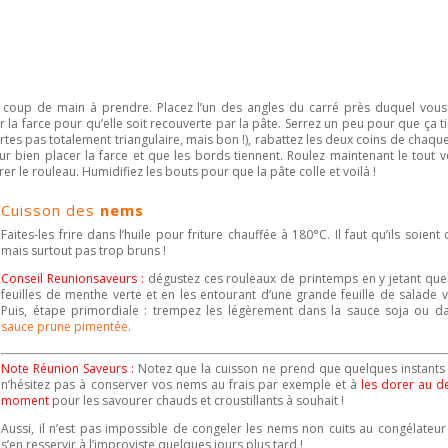
 un coup de main à prendre. Placez l’un des angles du carré près duquel vou
r la farce pour qu’elle soit recouverte par la pâte. Serrez un peu pour que ça t
certes pas totalement triangulaire, mais bon !), rabattez les deux coins de chaqu
r bien placer la farce et que les bords tiennent. Roulez maintenant le tout v
er le rouleau. Humidifiez les bouts pour que la pâte colle et voilà !
Cuisson des
nems
Faites-les frire dans l’huile pour friture chauffée à 180°C. Il faut qu’ils soient
mais surtout pas trop bruns !
Conseil Reunionsaveurs :
dégustez ces rouleaux de printemps en y jetant que
feuilles de menthe verte et en les entourant d’une grande feuille de salade v
Puis, étape primordiale : trempez les légèrement dans la sauce soja ou da
sauce prune pimentée
.
Note Réunion Saveurs :
Notez que la
cuisson n
e prend que quelques instants
n’hésitez pas à conserver vos
nems
au frais par exemple et à
les dorer au d
moment
pour les savourer chauds et croustillants à souhait !
Aussi, il n’est pas impossible de congeler les
nems
non cuits au congélateur
s’en resservir à l’improviste quelques jours plus tard !