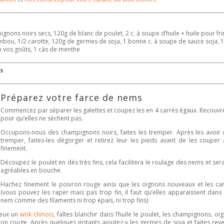
ignons noirs secs, 120g de blanc de poulet, 2 c. à soupe d’huile + huile pour fri
ou, 1/2 carotte, 120g de germes de soja, 1 bonne c. à soupe de sauce soja, 1 
n vos goûts, 1 càs de menthe
s
Préparez votre
farce de nems
Commencez par séparer les galettes et coupez les en 4 carrés égaux. Recouvr
pour qu’elles ne sèchent pas.
Occupons-nous des champignons noirs, faites les tremper. Après les avoir 
tremper, faites-les dégorger et retirez leur les pieds avant de les couper
finement.
Découpez le poulet en dés très fins, cela facilitera le roulage des
nems
et ser
agréables en bouche.
Hachez finement le poivron rouge ainsi que les oignons nouveaux et les car
(vous pouvez les raper mais pas trop fin, il faut qu’elles apparaissent dans
nem
comme des filaments ni trop épais, ni trop fins)
ieux un
wok chinois
, faîtes blanchir dans l’huile le poulet, les champignons, oi
 rouge. Après quelques instants ajoutez-y les germes de soja et faites reve