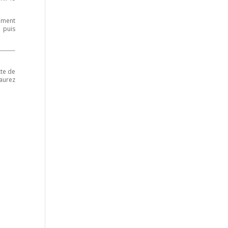
rement
e puis
tte de
 aurez