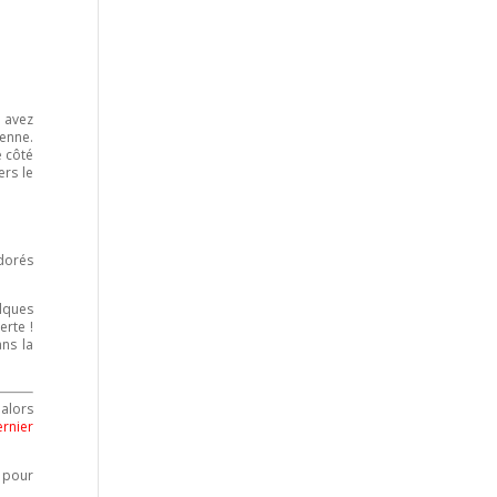
s avez
ienne.
e côté
ers le
 dorés
lques
erte !
ns la
 alors
ernier
 pour