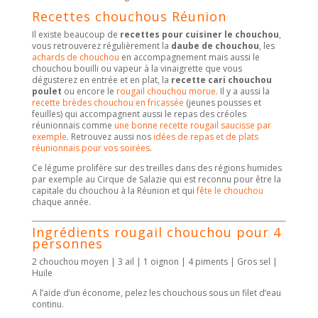
Recettes chouchous Réunion
Il existe beaucoup de
recettes pour cuisiner le chouchou
,
vous retrouverez régulièrement la
daube de chouchou
, les
achards de chouchou
en accompagnement mais aussi le
chouchou bouilli ou vapeur à la vinaigrette que vous
dégusterez en entrée et en plat, la
recette cari chouchou
poulet
ou encore le
rougail chouchou morue
. Il y a aussi la
recette brèdes chouchou en fricassée
(jeunes pousses et
feuilles) qui accompagnent aussi le repas des créoles
réunionnais comme
une bonne recette rougail saucisse par
exemple
. Retrouvez aussi nos
idées de repas et de plats
réunionnais pour vos soirées
.
Ce légume prolifère sur des treilles dans des régions humides
par exemple au Cirque de Salazie qui est reconnu pour être la
capitale du chouchou à la Réunion et qui
fête le chouchou
chaque année.
Ingrédients rougail chouchou pour 4
personnes
2 chouchou moyen | 3 ail | 1 oignon | 4 piments | Gros sel |
Huile
A l’aide d’un économe, pelez les chouchous sous un filet d’eau
continu.