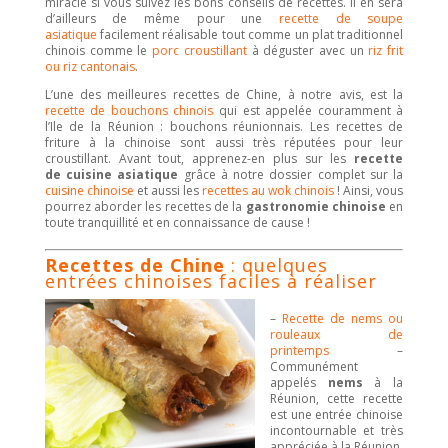
miracle si vous suivez les bons conseils de recettes. Il en sera
d’ailleurs de même pour une
recette de soupe
asiatique
facilement réalisable tout comme un plat traditionnel
chinois comme le
porc croustillant
à déguster avec un
riz frit
ou riz cantonais
.
L’une des meilleures recettes de Chine, à notre avis, est la
recette de bouchons chinois
qui est appelée couramment à
l’Ile de la Réunion : bouchons réunionnais
. Les recettes de
friture à la chinoise sont aussi très réputées pour leur
croustillant. Avant tout, apprenez-en plus sur les
recette
de cuisine asiatique
grâce à
notre dossier complet sur la
cuisine chinoise
et aussi les
recettes au wok chinois
! Ainsi, vous
pourrez aborder les recettes de la
gastronomie chinoise
en
toute tranquillité et en connaissance de cause !
Recettes de Chine
: quelques
entrées chinoises faciles à réaliser
–
Recette de nems ou
rouleaux de
printemps
–
Communément
appelés
nems
à la
Réunion, cette recette
est une entrée chinoise
incontournable et très
appréciée à la Réunion.