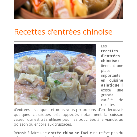
Recettes d’
entrées
chinoise
Les
recettes
d’entrées
chinoises
tiennent une
place
importante
en
cuisine
asiatique
. Il
existe une
grande
variété de
recettes
d’entrées asiatiques et nous vous proposons d’en découvrir
quelques classiques très appéciés notamment la cuisson
vapeur qui est très utilisée pour les bouchées à la viande, au
poisson ou encore aux crustacés.
Réussir à faire une
entrée chinoise facile
ne relève pas du