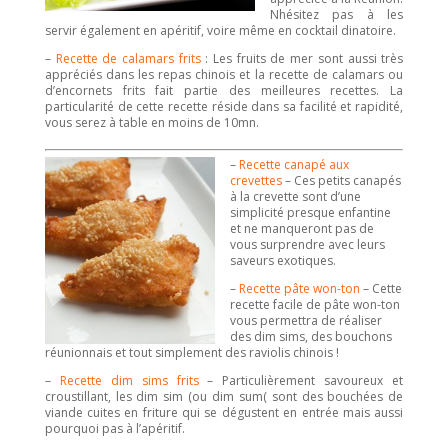
Nhésitez pas à les
servir également en apéritif, voire même en cocktail dinatoire.
–
Recette de calamars frits
: Les fruits de mer sont aussi très
appréciés dans les repas chinois et la recette de calamars ou
d’encornets frits fait partie des meilleures recettes. La
particularité de cette recette réside dans sa facilité et rapidité,
vous serez à table en moins de 10mn.
–
Recette canapé aux
crevettes
– Ces petits canapés
à la crevette sont d’une
simplicité presque enfantine
et ne manqueront pas de
vous surprendre avec leurs
saveurs exotiques.
–
Recette pâte won-ton
– Cette
recette facile de pâte won-ton
vous permettra de réaliser
des dim sims, des bouchons
réunionnais et tout simplement des raviolis chinois !
–
Recette dim sims frits
– Particulièrement savoureux et
croustillant, les dim sim (ou dim sum( sont des bouchées de
viande cuites en friture qui se dégustent en entrée mais aussi
pourquoi pas à l’apéritif.