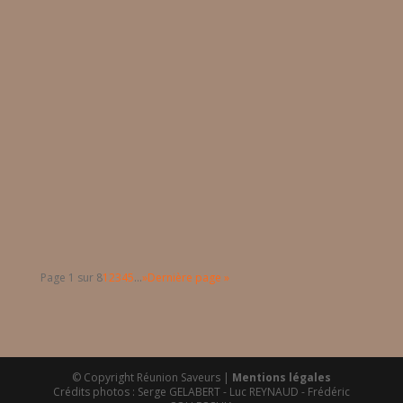
produit typiquement réunionnais : le vin de Cilaos....
Recette du riz jaune La recette de riz jaune ne nécessite
pas beaucoup d'ingrédients et pourtant ce riz au
curcuma est très parfumé. Il n'y a rien de mieux que le
riz jaune pour accompagner certains plats créoles
comme les rougails saucisses natures ou fumées très...
Page 1 sur 8
1
2
3
4
5
...
»
Dernière page »
© Copyright Réunion Saveurs |
Mentions légales
Crédits photos : Serge GELABERT - Luc REYNAUD - Frédéric